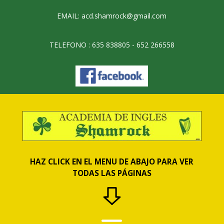
EMAIL: acd.shamrock@gmail.com
TELEFONO : 635 838805 ​- 652 266558
HAZ CLICK EN EL MENU DE ABAJO PARA VER
TODAS LAS PÁGINAS